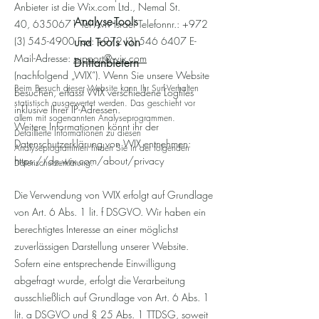
Anbieter ist die Wix.com Ltd., Nemal St.
Analyse-Tools
40,
6350671
Tel Aviv Israel Telefonnr.:
+972
(3) 545-4900
Fax:
+972 (3) 546 6407
E-
und Tools von
Mail-Adresse:
support@wix.com
Dritt­anbietern
(nac
hfolgend „WIX“). Wenn Sie unsere Website
Beim Besuch dieser Website kann Ihr Surf-Verhalten
besuchen, erfasst WIX verschiedene Logfiles
statistisch ausgewertet werden. Das geschieht vor
inklusive Ihrer IP-Adressen.
allem mit sogenannten Analyseprogrammen.
Weitere Informationen könnt ihr der
Detaillierte Informationen zu diesen
Datenschutzerklärung von WIX entnehmen:
Analyseprogrammen finden Sie in der folgenden
https://de.wix.com/about/privacy
Datenschutzerklärung.
Die Verwendung von WIX erfolgt auf Grundlage
von Art. 6 Abs. 1 lit. f DSGVO. Wir haben ein
berechtigtes Interesse an einer möglichst
zuverlässigen Darstellung unserer Website.
Sofern eine entsprechende Einwilligung
abgefragt wurde, erfolgt die Verarbeitung
ausschließlich auf Grundlage von Art. 6 Abs. 1
lit. a DSGVO und § 25 Abs. 1 TTDSG, soweit