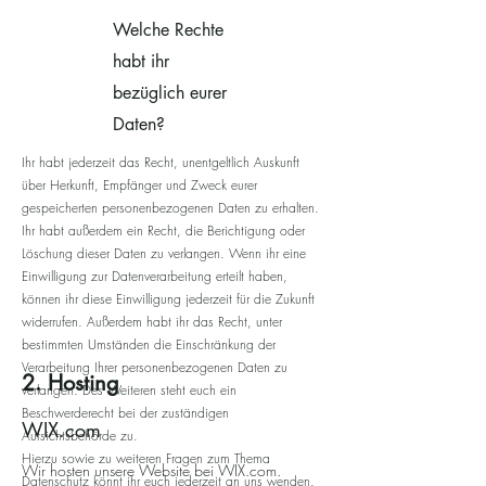
Welche Rechte
habt ihr
bezüglich eurer
Daten?
Ihr habt jederzeit das Recht, unentgeltlich Auskunft
über Herkunft, Empfänger und Zweck eurer
gespeicherten personenbezogenen Daten zu erhalten.
Ihr habt außerdem ein Recht, die Berichtigung oder
Löschung dieser Daten zu verlangen. Wenn ihr eine
Einwilligung zur Datenverarbeitung erteilt haben,
können ihr diese Einwilligung jederzeit für die Zukunft
widerrufen. Außerdem habt ihr das Recht, unter
bestimmten Umständen die Einschränkung der
Verarbeitung Ihrer personenbezogenen Daten zu
2. Hosting
verlangen. Des Weiteren steht euch ein
Beschwerderecht bei der zuständigen
WIX.com
Aufsichtsbehörde zu.
Hierzu sowie zu weiteren Fragen zum Thema
Wir hosten unsere Website bei WIX.com.
Datenschutz könnt ihr euch jederzeit an uns wenden.