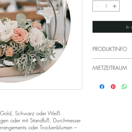
In
PRODUKTINFO
Ringe
aus Metal
MIETZEITRAUM
Gold | Schwarz, |
zum Hängen oder m
Ø 20 - 40 cm
Der Mietpreis beinhalt
Gerne dekorieren w
(z.B. Freitag bis Sonn
Loops mit Blumen o
verlängern? Jeden weit
Selbstabholungen und 
Wochentagen Montag - 
n Gold, Schwarz oder Weiß.
ngen oder mit Standfuß, Durchmesser
rrangements oder Trockenblumen –