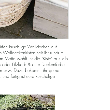
Risse oder Löcher als 
Verschmutzungen die d
entfernt werden können
anzusehen.
Wiederbeschaffungspre
Im Mietpreis nicht enta
fen kuschlige Wolldecken auf
en Wolldeckenkisten seit ihr rundum
m Motto wählt ihr die "Kiste" aus z.b
 oder Filzkorb & eure Deckenfarbe
un usw. Dazu bekommt ihr gerne
 und fertig ist eure kuschelige