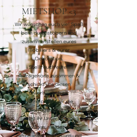
MIETSHOP <3
Wir wünschen euch viel Spaß
beim durchstöbern und
zusammenstellen eures
Mobliliars & eurer
Dekoration.
Stellt euch euren
Anfragekorb zusammen &
schickt uns diesen
unverbindlich zu.
Gerne prüfen wir die
Verfügbarkeit. :)
Solltet ihr Unterstützung
benötigen, meldet euch
gerne jederzeit bei uns und