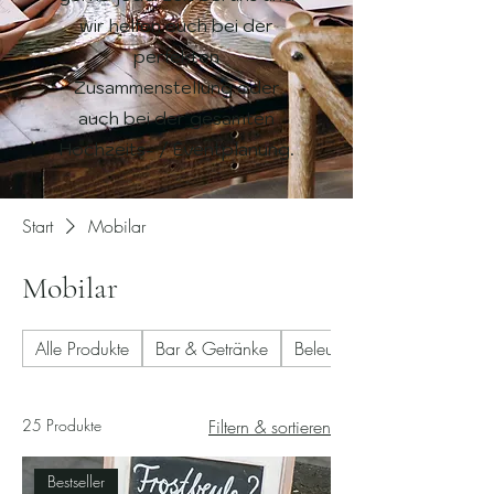
wir helfen euch bei der
perfekten
Zusammenstellung oder
auch bei der gesamten
Hochzeits- / Eventplanung.
Start
Mobilar
Mobilar
Alle Produkte
Bar & Getränke
Beleuchtung
25 Produkte
Filtern & sortieren
Bestseller