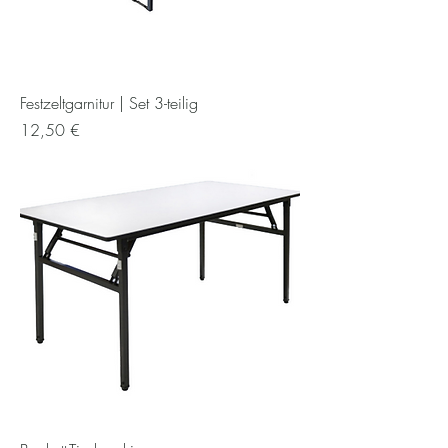
Festzeltgarnitur | Set 3-teilig
Preis
12,50 €