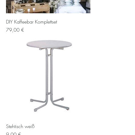
DIY Kaffeebar Komplettset
Preis
79,00 €
Stehtisch weiß
Preis
9,00 €