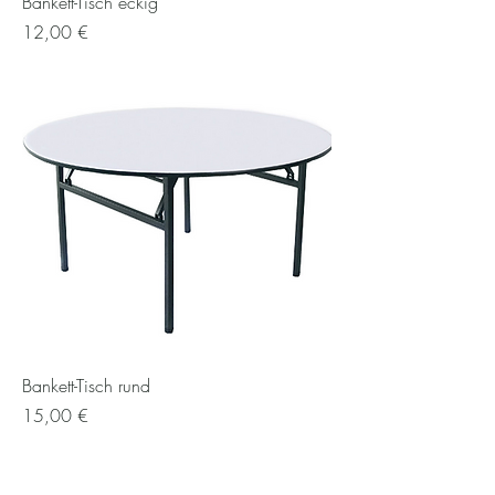
Bankett-Tisch eckig
Preis
12,00 €
Bankett-Tisch rund
Preis
15,00 €